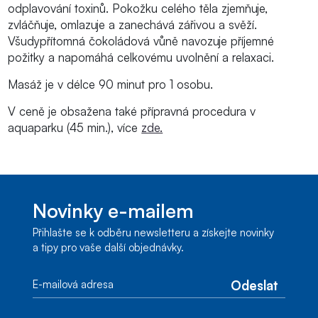
odplavování toxinů. Pokožku celého těla zjemňuje,
zvláčňuje, omlazuje a zanechává zářivou a svěží.
Všudypřítomná čokoládová vůně navozuje příjemné
požitky a napomáhá celkovému uvolnění a relaxaci.
Masáž je v délce 90 minut pro 1 osobu.
V ceně je obsažena také přípravná procedura v
aquaparku (45 min.), více
zde.
Novinky e-mailem
Přihlašte se k odběru newsletteru a získejte novinky
a tipy pro vaše další objednávky.
Odeslat