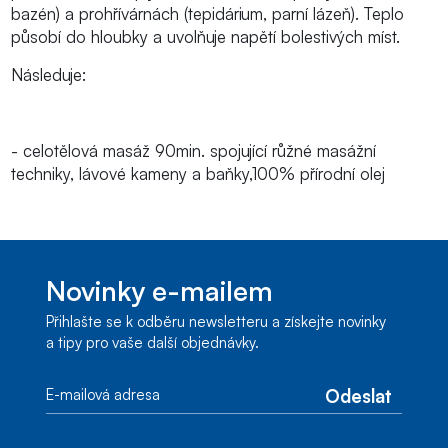
bazén) a prohřívárnách (tepidárium, parní lázeň). Teplo
působí do hloubky a uvolňuje napětí bolestivých míst.
Následuje:
- celotělová masáž 90min. spojující růžné masážní
techniky, lávové kameny a baňky,100% přírodní olej
Novinky e-mailem
Přihlašte se k odběru newsletteru a získejte novinky
a tipy pro vaše další objednávky.
Odeslat