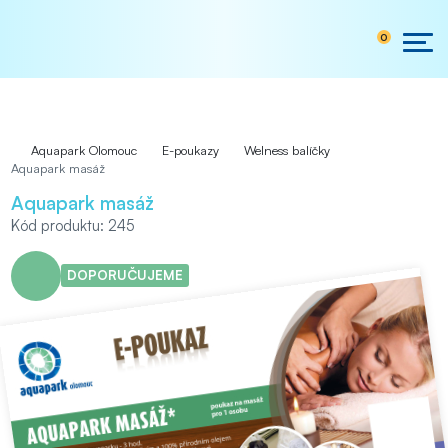
0
Aquapark Olomouc
E-poukazy
Welness balíčky
Aquapark masáž
Aquapark masáž
Kód produktu: 245
DOPORUČUJEME